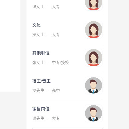
温女士
·
大专
文员
罗女士
·
大专
其他职位
张女士
·
中专/技校
技工/普工
罗先生
·
高中
销售岗位
谢先生
·
大专